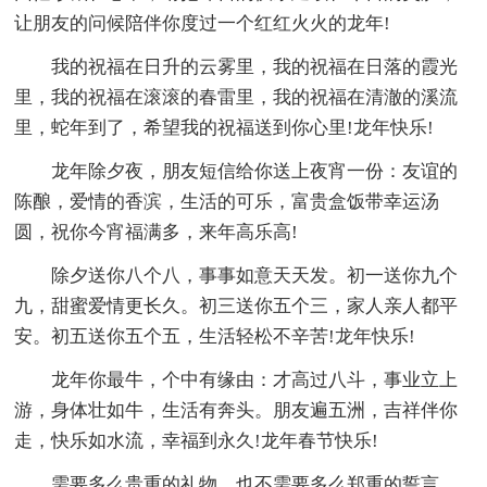
让朋友的问候陪伴你度过一个红红火火的龙年!
我的祝福在日升的云雾里，我的祝福在日落的霞光
里，我的祝福在滚滚的春雷里，我的祝福在清澈的溪流
里，蛇年到了，希望我的祝福送到你心里!龙年快乐!
龙年除夕夜，朋友短信给你送上夜宵一份：友谊的
陈酿，爱情的香滨，生活的可乐，富贵盒饭带幸运汤
圆，祝你今宵福满多，来年高乐高!
除夕送你八个八，事事如意天天发。初一送你九个
九，甜蜜爱情更长久。初三送你五个三，家人亲人都平
安。初五送你五个五，生活轻松不辛苦!龙年快乐!
龙年你最牛，个中有缘由：才高过八斗，事业立上
游，身体壮如牛，生活有奔头。朋友遍五洲，吉祥伴你
走，快乐如水流，幸福到永久!龙年春节快乐!
需要多么贵重的礼物，也不需要多么郑重的誓言，