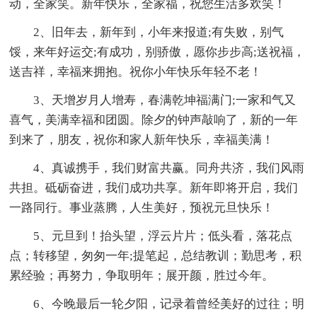
动，全家笑。新年快乐，全家福，祝您生活多欢笑！
2、旧年去，新年到，小年来报道;有失败，别气
馁，来年好运交;有成功，别骄傲，愿你步步高;送祝福，
送吉祥，幸福来拥抱。祝你小年快乐年轻不老！
3、天增岁月人增寿，春满乾坤福满门;一家和气又
喜气，美满幸福和团圆。除夕的钟声敲响了，新的一年
到来了，朋友，祝你和家人新年快乐，幸福美满！
4、真诚携手，我们财富共赢。同舟共济，我们风雨
共担。砥砺奋进，我们成功共享。新年即将开启，我们
一路同行。事业蒸腾，人生美好，预祝元旦快乐！
5、元旦到！抬头望，浮云片片；低头看，落花点
点；转移望，匆匆一年;提笔起，总结教训；勤思考，积
累经验；再努力，争取明年；展开颜，胜过今年。
6、今晚最后一轮夕阳，记录着曾经美好的过往；明