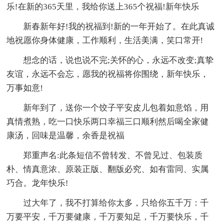
乐!在新的365天里，我给你送上365个祝福!新年快乐
新春新年好!我的祝福到!新的一年开始了。在此真诚
地祝愿你身体健康，工作顺利，生活美满，笑口常开!
想念的话，说也说不完;关怀的心，永远不改变;真挚
友谊，永远不会忘，愿我的祝福将你围绕，新年快乐，
万事如意!
新年到了，送你一个饺子平安皮儿包着如意馅，用
真情煮熟，吃一口快乐两口幸福三口顺利然后喝全家健
康汤，回味是温馨，余香是祝福
郑重声名:此条短信不曾转发、不曾见过、包装质
朴、情真意浓、原装正版、翻版必究、如有雷同、实属
巧合。龙年快乐!
过大年了，我不打算给你太多，只给你五千万：千
万要平安，千万要健康，千万要知足，千万要快乐，千