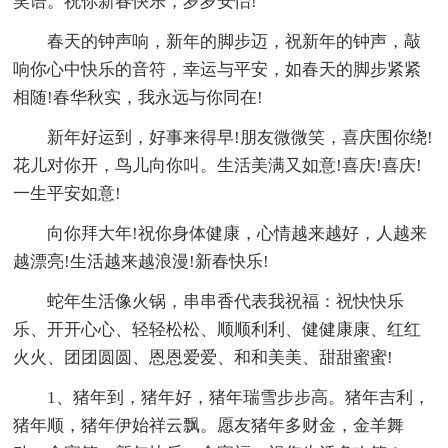
笑语。祝你新春快乐，岁岁安怡!
春天的钟声响，新年的脚步迈，祝新年的钟声，敲
响你心中快乐的音符，幸运与平安，如春天的脚步紧紧
相随!春华秋实，我永远与你同在!
新年好运到，好事来得早!朋友微微笑，喜庆围你绕!
花儿对你开，鸟儿向你叫。生活美满又如意!喜庆!喜庆!
一生平安如意!
向你拜大年!祝你身体健康，心情越来越好，人越来
越漂亮!生活越来越浪漫!新春快乐!
蛇年生活像火锅，串串香代表我祝福：祝快快乐
乐、开开心心、轻轻松松、顺顺利利、健健康康、红红
火火、团团圆圆、恩恩爱爱、和和美美、甜甜蜜蜜!
1、猪年到，猪年好，猪年瑞雪步步高。猪年吉利，
猪年顺，猪年伊始祥云飘。愿友猪年多财金，金羊舞