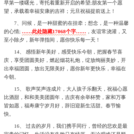
早第一缕曙光，寄托着重新开启的希望;朋友第一个愿
望，承载着幸福安康的吉祥；元旦祝福提前送上！
7、问候，是一种甜蜜的在挂牵；想念，是一种温馨
的心情;
……此处隐藏17068个字……
，友谊常浇灌，又
至小除夕，新年弹指间，愿你快乐每一天！
14、 感悟新年美好，感受快乐今朝，把握春节喜
庆，享受团圆美好，燃起烟花礼炮，绽放绚丽美妙，开
出幸福团圆，放出无限美好，愿你新年更快乐，幸福在
今朝。
15、 歌声笑声连成片，大人孩子乐翻天，祝福心愿
比酒甜，和和美美团圆年，吉庆有余举杯赞，家和万事
皆如愿，福寿康宁岁月好，辞旧迎新生活甜。春节愉
快。
16、 过去的岁月，我们携手同行，曾经的悲欢是最