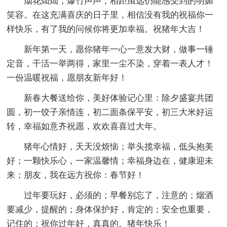
烟花灿灿，爆竹声声，相距虽远仍能感受到的明媚
笑容。在这充满喜庆的日子里，相信没有我的祝福你一
样快乐，有了我的问候你将更加幸福。祝猪年大吉！
新年第一天，愿你猪年一心一意发大财，做事一锤
定音，干活一举两得，家里一尘不染，穿着一表人才！
一份温暖祝福，愿朋友新年好！
新春大餐送给你，美好体验记心里：除夕盛宴共团
圆，初一饺子亲情连，初二面条保平安，初三大米好运
转，幸福如意齐祝愿，欢欢喜喜过大年。
猪年心情好，天天没烦恼；举头揽幸福，低头抱美
好；一颗快乐心，一家温馨情；幸福身边在，健康迎未
来；朋友，我在远方祝你：春节好！
过年要玩好，必须的；早餐别忘了，注意的；烟酒
要减少，提醒的；身体保护好，肯定的；安全也重要，
记住的；祝你过年好，真真的。猪年快乐！