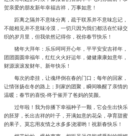
贺亲爱的朋友新年幸福吉祥，万事如意！
距离之隔并不意味分离，疏于联系并不意味忘记，
不能相见并不意味冷漠，一切只因为我们都活在忙碌交
织的岁月里，但我依然记得你，祝你春节快乐！
猪年大拜年：乐乐呵呵开心年，平平安安吉祥年，
团团圆圆幸福年，红红火火好运年，健健康康如意年，
财源滚滚发财年。新年快乐！
每次的牵挂，让魂绊倒在春的门口；每年的回家，
让情张扬在冬的路上；到家的团聚，瞬间唤醒了亲情的
温暖；春节的喜悦-终于催开了爸妈的笑颜。
过年啦！我为你播下幸福种子一颗，它会生出快乐
的胚芽，长出吉祥的叶子，开满如意的花朵，孕育甜蜜
的果子。莫忘用友情之水多多浇灌哟！祝新春快乐！