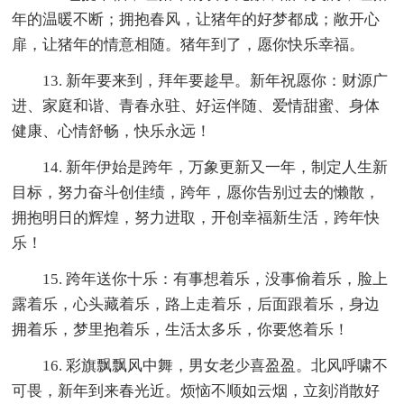
年的温暖不断；拥抱春风，让猪年的好梦都成；敞开心
扉，让猪年的情意相随。猪年到了，愿你快乐幸福。
13. 新年要来到，拜年要趁早。新年祝愿你：财源广
进、家庭和谐、青春永驻、好运伴随、爱情甜蜜、身体
健康、心情舒畅，快乐永远！
14. 新年伊始是跨年，万象更新又一年，制定人生新
目标，努力奋斗创佳绩，跨年，愿你告别过去的懒散，
拥抱明日的辉煌，努力进取，开创幸福新生活，跨年快
乐！
15. 跨年送你十乐：有事想着乐，没事偷着乐，脸上
露着乐，心头藏着乐，路上走着乐，后面跟着乐，身边
拥着乐，梦里抱着乐，生活太多乐，你要悠着乐！
16. 彩旗飘飘风中舞，男女老少喜盈盈。北风呼啸不
可畏，新年到来春光近。烦恼不顺如云烟，立刻消散好