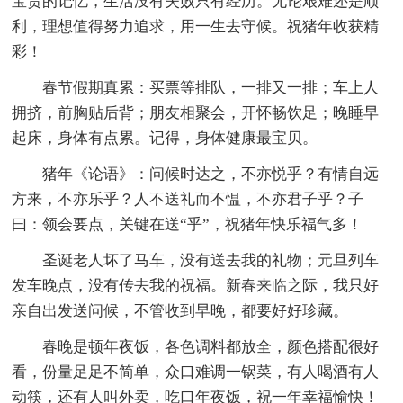
宝贵的记忆，生活没有失败只有经历。无论艰难还是顺
利，理想值得努力追求，用一生去守候。祝猪年收获精
彩！
春节假期真累：买票等排队，一排又一排；车上人
拥挤，前胸贴后背；朋友相聚会，开怀畅饮足；晚睡早
起床，身体有点累。记得，身体健康最宝贝。
猪年《论语》：问候时达之，不亦悦乎？有情自远
方来，不亦乐乎？人不送礼而不愠，不亦君子乎？子
曰：领会要点，关键在送“乎”，祝猪年快乐福气多！
圣诞老人坏了马车，没有送去我的礼物；元旦列车
发车晚点，没有传去我的祝福。新春来临之际，我只好
亲自出发送问候，不管收到早晚，都要好好珍藏。
春晚是顿年夜饭，各色调料都放全，颜色搭配很好
看，份量足足不简单，众口难调一锅菜，有人喝酒有人
动筷，还有人叫外卖，吃口年夜饭，祝一年幸福愉快！