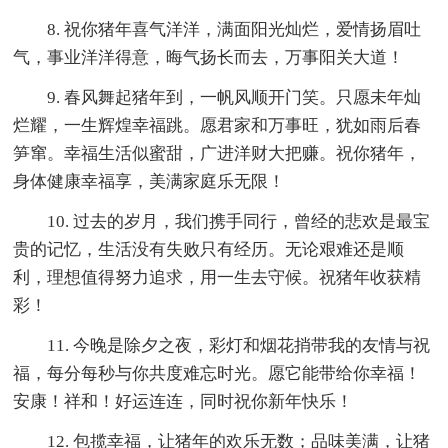
8. 祝你猪年喜气洋洋，满面阳光灿烂，爱情扬眉吐
气，事业洋洋得意，晦气扬长而去，万事阳关大道！
9. 春风舞起猪年到，一帆风顺开门笑。只愿未年灿
烂耀，一生辉煌幸福跳。愿君家和万事旺，犹如雨后春
笋窜。幸福生活似蜜甜，广进洋财大把赚。祝你猪年，
身体健康幸福享，美满家庭乐无限！
10. 过去的岁月，我们携手同行，曾经的悲欢是最宝
贵的记忆，生活没有失败只有经历。无论艰难还是顺
利，理想值得努力追求，用一生去守候。祝猪年收获精
彩！
11. 今晚是除夕之夜，彩灯和烟花捎带我的友情与祝
福，每分每秒与你共度难忘时光。愿它能带给你幸福！
安康！祥和！好运连连，同时祝你新年快乐！
12. 包揽幸福，让猪年的欢乐无数；品味美满，让猪