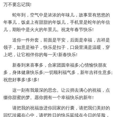
万不要忘记我!
蛇年到，空气中是浓浓的年味儿，故事里有悠悠的
年事儿，饭桌上有甜甜的年饭儿，手机里是蛇年的年信
儿，期盼中是火火的年景儿。祝龙年春节快乐!
送你一件外套，前面是平安，后面是幸福，吉祥是
领子，如意是袖子，快乐是扣子，口袋里满是温暖，穿
上吧，让它相伴你的每一天!新春快乐!
新春到来喜事多，合家团圆幸福多;心情愉快朋友
多，身体健康快乐多;一切顺利福气多，新年吉祥生意多;
祝您好事多!多!多!
这一刻有我最深的思念。让云捎去满心的祝福，点
缀你甜蜜的梦。愿你拥有一个幸福快乐的新年!
请把我的祝福放进你回家的行囊，请把我们美好的
回忆珍藏在心中，请把昨日的快乐延续在今日的笑脸，