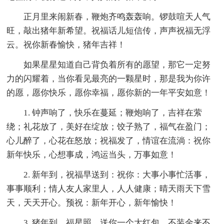
正月里来闹新春，鞭炮齐鸣轰轰响。锣鼓喧天人气
旺，敲出猪年新希望。祝福话儿短信传，声声祝福无浮
云。祝你新春愉快，猪年吉祥！
如果星星知道自己背负着所有的愿望，那它一定努
力的闪耀着，当你看见最亮的一颗星时，那是我为你许
的愿，愿你快乐，愿你幸福，愿你新的一年平安如意！
1. 钟声响了，快乐在蔓延；鞭炮响了，吉祥在萦
绕；礼花放了，美好在绽放；饺子熟了，福气在盈门；
心儿醉了，心花在怒放；祝福发了，情谊在流淌：祝你
新年快乐，心想事成，鸿运当头，万事如意！
2. 新年到，祝福早送到：祝你：大事小事忙活事，
事事顺利；情人友人家里人，人人健康；晴天雨天下雪
天，天天开心。预祝：新年开心，新年愉快！
3. 猪年到，福星照，送你一个大红包，不装金来不