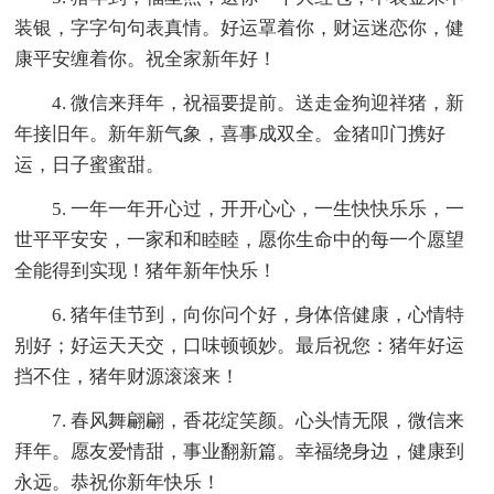
装银，字字句句表真情。好运罩着你，财运迷恋你，健
康平安缠着你。祝全家新年好！
4. 微信来拜年，祝福要提前。送走金狗迎祥猪，新
年接旧年。新年新气象，喜事成双全。金猪叩门携好
运，日子蜜蜜甜。
5. 一年一年开心过，开开心心，一生快快乐乐，一
世平平安安，一家和和睦睦，愿你生命中的每一个愿望
全能得到实现！猪年新年快乐！
6. 猪年佳节到，向你问个好，身体倍健康，心情特
别好；好运天天交，口味顿顿妙。最后祝您：猪年好运
挡不住，猪年财源滚滚来！
7. 春风舞翩翩，香花绽笑颜。心头情无限，微信来
拜年。愿友爱情甜，事业翻新篇。幸福绕身边，健康到
永远。恭祝你新年快乐！