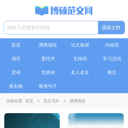
首页
调查报告
论文致谢
问候语
感言
委托书
主持词
学习总结
贺词
导游词
名人名言
格言
座右铭
唯美句子
>
>
当前位置
首页
范文写作
调查报告